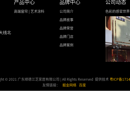
产品中心
品牌中心
公司动态
高端窗帘
|
艺术涂料
公司简介
色彩的感官世界
品牌故事
品牌荣誉
大线北
品牌门店
品牌案例
ight © 2021 广东顺德兰芝家居有限公司 | All Rights Reserved 提供技术
粤ICP备171
友情链接：
掘金网络
百度