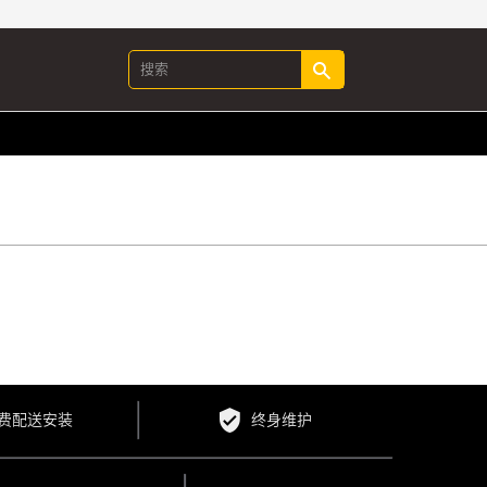
费配送安装
终身维护