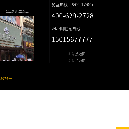
加盟热线（8:00-17:00）
 — 湛江吴川兰芝店
400-629-2728
24小时联系热线
15015677777
站点地图
站点地图
48976号