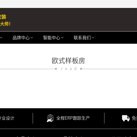
软装
制大师！
品牌中心
智能中心
联系我们
欧式样板房
read
专业设计
全程ERP跟踪生产
免