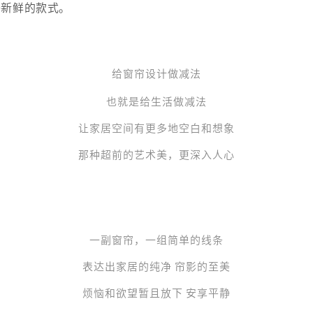
等新鲜的款式。
给
窗帘
设计做减法
也就是给生活做减法
让家居空间有更多地空白和想象
那种超前的艺术美，更深入人心
一副窗帘，一组简单的线条
表达出家居的纯净 帘影的至美
烦恼和欲望暂且放下 安享平静