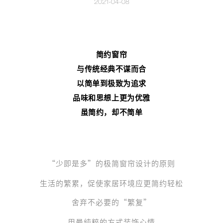
2021-04-08
简约窗帘
与传统经典不谋而合
以简单到极致为追求
品味和思想上更为优雅
虽简约，却不简单
“
少即是多
”的极简窗帘设计的原则
生活的繁累，促使家居环境应更简约轻松
舍弃不必要的“繁复”
用最纯粹的方式装饰心情