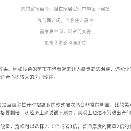
简约
窗帘
虽简，但在家居空间中却留下震撼
线与面之间，光影使之融合
而家居空间，因
帘
而变得
更富艺术感和画面感
果。例如浅色的窗帘不但看起来让人感觉简洁温馨，还能让
加适合面积较大的房间使用。
是当窗帘拉开时褶皱多的款式层次感会非常的明显，比较美
价格要翻倍，从经济上来说很不划算，美观上也达不到很出奇
量，宽幅可以选择2．5倍或者3倍，普通厚度的面量2倍的