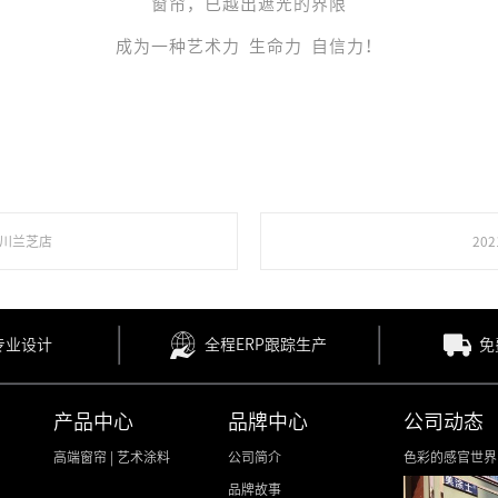
窗帘
，已越出遮光的界限
成为一种艺术力 生命力 自信力！
吴川兰芝店
20
专业设计
全程ERP跟踪生产
免
产品中心
品牌中心
公司动态
高端窗帘
|
艺术涂料
公司简介
色彩的感官世界
品牌故事