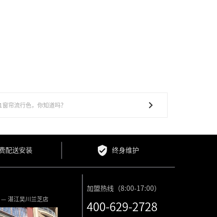
21窗帘流行色，你知道吗？
费配送安装
终身维护
加盟热线（8:00-17:00）
 — 湛江吴川兰芝店
400-629-2728